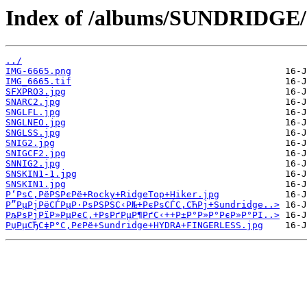
Index of /albums/SUNDRIDGE/
../
IMG-6665.png
IMG_6665.tif
SFXPRO3.jpg
SNARC2.jpg
SNGLFL.jpg
SNGLNEO.jpg
SNGLSS.jpg
SNIG2.jpg
SNIGCF2.jpg
SNNIG2.jpg
SNSKIN1-1.jpg
SNSKIN1.jpg
Р‘РѕС‚РёРЅРєРё+Rocky+RidgeTop+Hiker.jpg
Р”РµРјРёСЃРµР·РѕРЅРЅС‹Р№+РєРѕСЃС‚СЋРј+Sundridge..>
РљРѕРјРїР»РµРєС‚+РѕРґРµР¶РґС‹++Р±Р°Р»Р°РєР»Р°РІ..>
РџРµСЂС‡Р°С‚РєРё+Sundridge+HYDRA+FINGERLESS.jpg