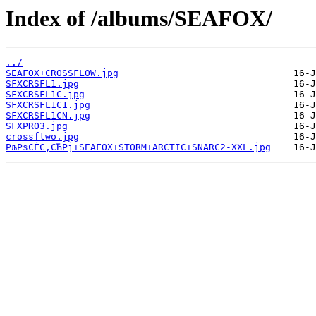
Index of /albums/SEAFOX/
../
SEAFOX+CROSSFLOW.jpg
SFXCRSFL1.jpg
SFXCRSFL1C.jpg
SFXCRSFL1C1.jpg
SFXCRSFL1CN.jpg
SFXPRO3.jpg
crossftwo.jpg
РљРѕСЃС‚СЋРј+SEAFOX+STORM+ARCTIC+SNARC2-XXL.jpg