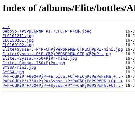
Index of /albums/Elite/bottle
../
Deboyo,+РЅРµСЂР¶Р°РІ.+СЃС‚Р°Р»СЊ.jpeg
EL0101211.jpg
EL0150201.jpg
EL0160102.jpg
Elite+Syssa+,+Р°Р»СЋРјРёРЅРёР№+СЃРµСЂРµР±-mini.jpg
Elite+Syssa+,+Р°Р»СЋРјРёРЅРёР№+СЃРµСЂРµР±.jpg
Elite,+Syssa,+750+РјР»-mini.jpg
Elite,+Syssa,+750+РјР».jpg
SYSSA-mini.jpg
SYSSA.jpg
Р¤Р»СЏРіР°+600+РјР»+Eroica,+СЃ+РїСЂРѕР±РєРѕР№,+..>
Р¤Р»СЏРіР°+750+РјР»+Syssa,+Р°Р»СЋРјРёРЅРёР№,+С‡..>
Р¤Р»СЏРіР°+750+РјР»+Syssa,+Р°Р»СЋРјРёРЅРёР№,+С‡..>